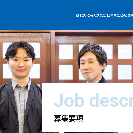
はじめに
会社を知る
仕事を知る
社員
Job descr
募集要項