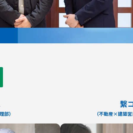
ス
繋
監理部）
（不動産×建築営