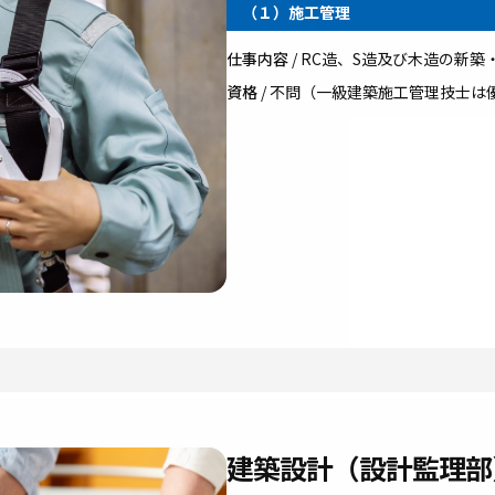
（１）施工管理
仕事内容
/ RC造、S造及び木造の新
資格
/ 不問（一級建築施工管理技士は
建築設計（設計監理部