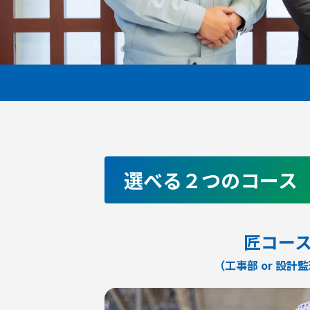
選べる２つのコース
匠コー
（工事部 or 設計