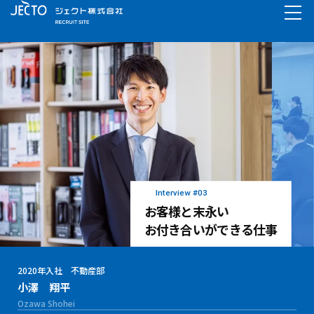
Interview #03
お客様と末永い
お付き合いができる仕事
2020年入社 不動産部
小澤 翔平
Ozawa Shohei