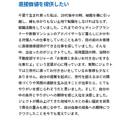
直接価値を提供したい
千葉で生まれ育った私は、20代後半の時、結婚を機に引っ
越し、縁もゆかりもない土地で転職をしなければならず、
就職活動をしていました。これまでのウェディングプラン
ナーや新築マンションのアドバイザーなど暮らしにかかわ
る対個人への仕事をしていたこともあり、目の前のお客様
に直接価値提供ができる仕事を探していました。そんな
中、出会ったのがジェクトでした。採用面談の時、当時の
不動産部マネジャーの「お客様と末永いお付き合いをする
仕事だよ」という言葉が心に残っています。実際にジェクト
では三世代に渡ってお付き合いをしているお客様も少なく
ありません。自分の提案を起点に、世代を超えるほどの関
係づくりや笑顔の連鎖を生み出すことが出来たら、とても
やりがいを感じられそうだと思いました。そして、自分の
中の条件とやりがいへの期待を感じ入社を決意しました。
ジェクトが積み上げてきた地域や人々との長い歴史を背負
う責任の重みも感じる中で、自分自身の成長への期待にワ
クワクしたことを今でも覚えています。